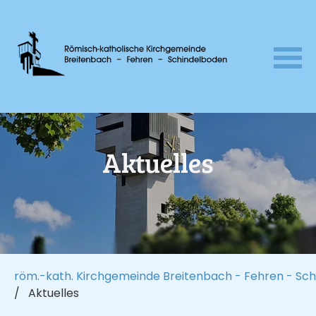
Navigation
überspringen
Aktuelles
röm.-kath. Kirchgemeinde Breitenbach - Fehren - Sc
Aktuelles