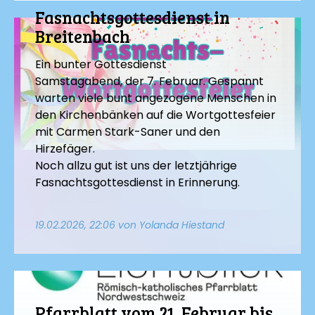
Fasnachtsgottesdienst in
Breitenbach
Ein bunter Gottesdienst
Samstagabend, der 7. Februar. Gespannt
warten viele bunt angezogene Menschen in
den Kirchenbänken auf die Wortgottesfeier
mit Carmen Stark-Saner und den
Hirzefäger.
Noch allzu gut ist uns der letztjährige
Fasnachtsgottesdienst in Erinnerung.
19.02.2026, 22:06
von Yolanda Hiestand
Pfarrblatt vom 21. Februar bis