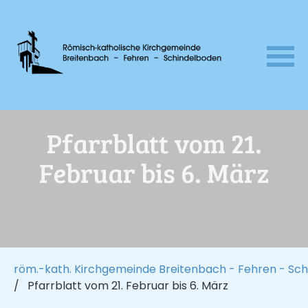
Navigation
Pfarrblatt vom 21.
überspringen
Februar bis 6. März
röm.-kath. Kirchgemeinde Breitenbach - Fehren - Sc
Pfarrblatt vom 21. Februar bis 6. März