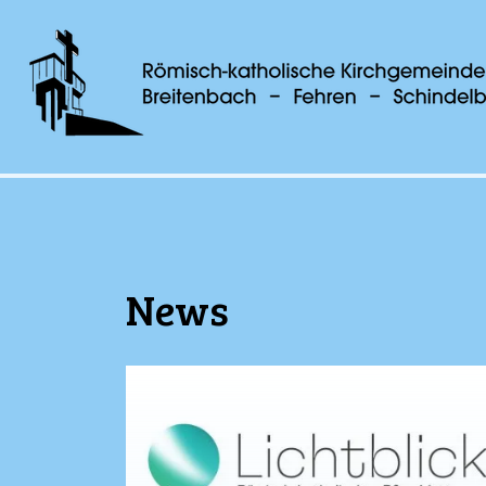
röm.-kath. Kirchgemeinde Breitenbach - Fe
Navigation
überspringen
News