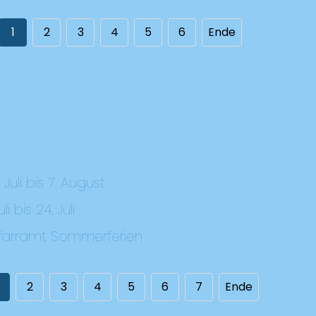
1
2
3
4
5
6
Ende
Juli bis 7. August
li bis 24. Juli
Pfarramt Sommerferien
2
3
4
5
6
7
Ende