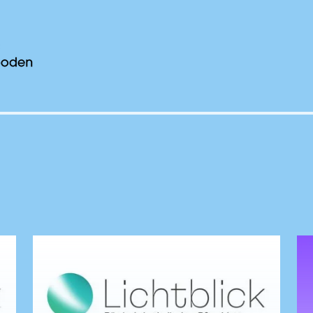
hren - Schindelboden
News