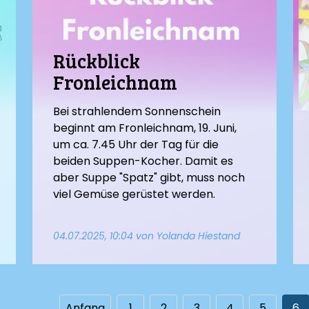
Rückblick
Fronleichnam
Bei strahlendem Sonnenschein
beginnt am Fronleichnam, 19. Juni,
um ca. 7.45 Uhr der Tag für die
beiden Suppen-Kocher. Damit es
aber Suppe "Spatz" gibt, muss noch
viel Gemüse gerüstet werden.
04.07.2025, 10:04
von Yolanda Hiestand
Anfang
1
2
3
4
5
6